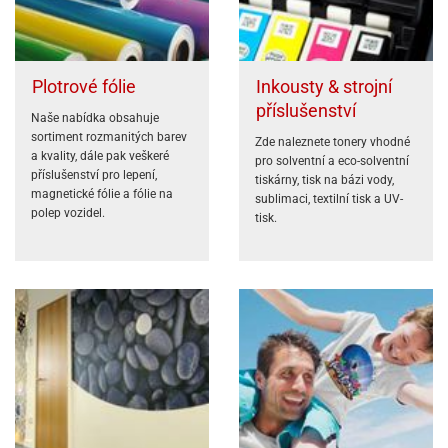
Plotrové fólie
Inkousty & strojní
příslušenství
Naše nabídka obsahuje
sortiment rozmanitých barev
Zde naleznete tonery vhodné
a kvality, dále pak veškeré
pro solventní a eco-solventní
příslušenství pro lepení,
tiskárny, tisk na bázi vody,
magnetické fólie a fólie na
sublimaci, textilní tisk a UV-
polep vozidel.
tisk.