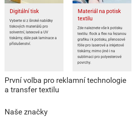
Digitální tisk
Materiál na potisk
textilu
Vyberte si z široké nabídky
tiskových materiálů pro
Zde naleznete vše k potisku
solventní, latexové a UV
textilu: flock a flex na řezanou
tiskárny, dále pak laminace a
grafiku i k potisku, přenosové
příslušenství.
fólie pro laserové a inkjetové
tiskárny, mimo jiné i na
sublimaci pro polyesterové
povrchy.
První volba pro reklamní technologie
a transfer textilu
Naše značky