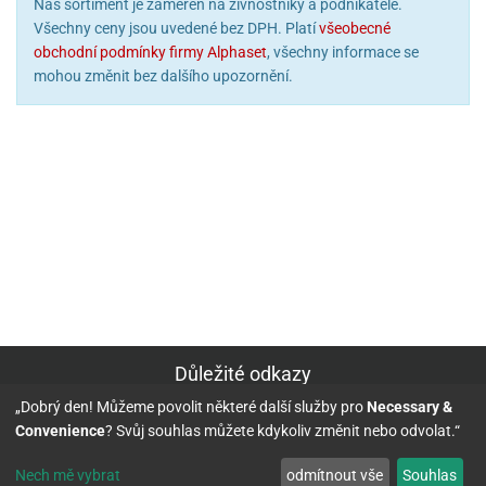
Náš sortiment je zaměřen na živnostníky a podnikatele.
Všechny ceny jsou uvedené bez DPH. Platí
všeobecné
obchodní podmínky firmy Alphaset
, všechny informace se
mohou změnit bez dalšího upozornění.
Důležité odkazy
„Dobrý den! Můžeme povolit některé další služby pro
Necessary &
Kontakt
Convenience
? Svůj souhlas můžete kdykoliv změnit nebo odvolat.“
Informace o objednávce:
Nech mě vybrat
odmítnout vše
Souhlas