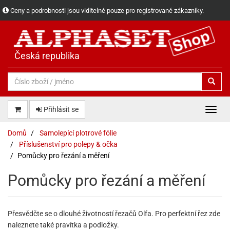
Ceny a podrobnosti jsou viditelné pouze pro registrované zákazníky.
Česká republika
Přihlásit se
Domů
Samolepící plotrové fólie
Příslušenství pro polepy & očka
Pomůcky pro řezání a měření
Pomůcky pro řezání a měření
Přesvědčte se o dlouhé životností řezačů Olfa. Pro perfektní řez zde
naleznete také pravítka a podložky.