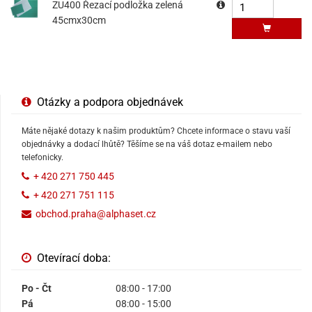
ZU400 Řezací podložka zelená
45cmx30cm
Otázky a podpora objednávek
Máte nějaké dotazy k našim produktům? Chcete informace o stavu vaší
objednávky a dodací lhůtě? Těšíme se na váš dotaz e-mailem nebo
telefonicky.
+ 420 271 750 445
+ 420 271 751 115
obchod.praha@alphaset.cz
Otevírací doba:
Po - Čt
08:00 - 17:00
Pá
08:00 - 15:00