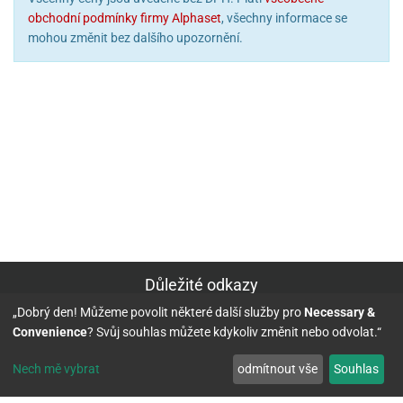
obchodní podmínky firmy Alphaset
, všechny informace se
mohou změnit bez dalšího upozornění.
Důležité odkazy
„Dobrý den! Můžeme povolit některé další služby pro
Necessary &
Kontakt
Convenience
? Svůj souhlas můžete kdykoliv změnit nebo odvolat.“
Informace o objednávce:
Nech mě vybrat
odmítnout vše
Souhlas