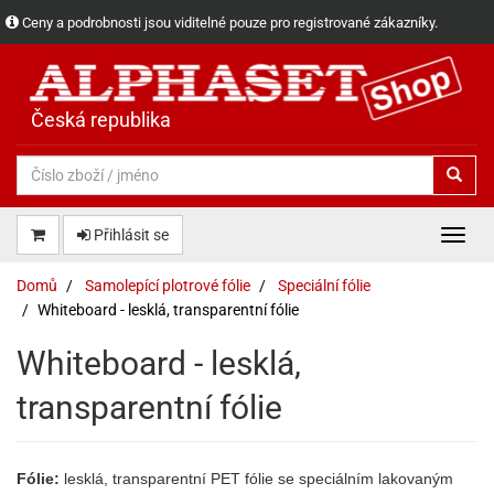
Ceny a podrobnosti jsou viditelné pouze pro registrované zákazníky.
Česká republika
Přihlásit se
Domů
Samolepící plotrové fólie
Speciální fólie
Whiteboard - lesklá, transparentní fólie
Whiteboard - lesklá,
transparentní fólie
Fólie:
lesklá, transparentní PET f
ólie se speciálním lakovaným