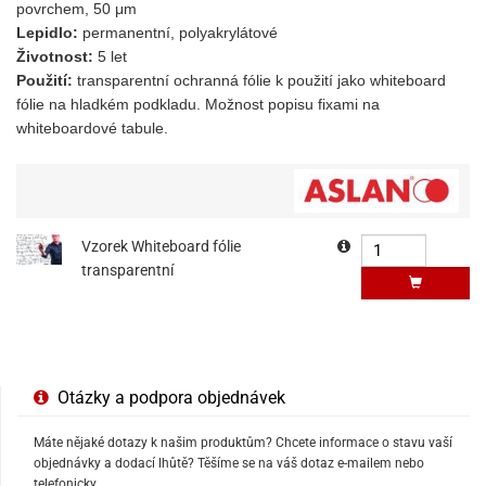
povrchem
, 5
0 μm
Lepidlo:
permanentní, polyakrylátové
Životnost:
5 let
Použití:
transparentní ochranná f
ólie k použití jako whiteboard
f
ólie na hladkém podkladu. Možnost popisu fixami na
whiteboardové tabule.
Vzorek Whiteboard fólie
transparentní
Otázky a podpora objednávek
Máte nějaké dotazy k našim produktům? Chcete informace o stavu vaší
objednávky a dodací lhůtě? Těšíme se na váš dotaz e-mailem nebo
telefonicky.