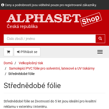
Ceny a podrobnosti jsou viditelné pouze pro registrované zákazníky.
Česká republika
Přihlásit se
Domů
Velkoplošný tisk
Samolepící PVC fólie pro solventní, latexové a UV tiskárny
Střednědobé fólie
Střednědobé fólie
Střednědobé fólie se životností do 5 let jsou ideální pro kvalitní
reklamu v exteriéru i interiéru.