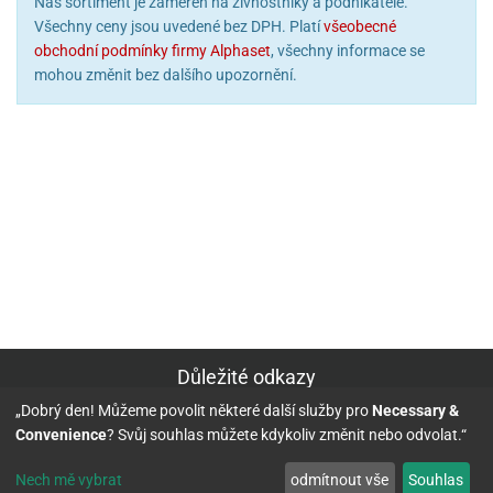
Náš sortiment je zaměřen na živnostníky a podnikatele.
Všechny ceny jsou uvedené bez DPH. Platí
všeobecné
obchodní podmínky firmy Alphaset
, všechny informace se
mohou změnit bez dalšího upozornění.
Důležité odkazy
„Dobrý den! Můžeme povolit některé další služby pro
Necessary &
Kontakt
Convenience
? Svůj souhlas můžete kdykoliv změnit nebo odvolat.“
Informace o objednávce:
Nech mě vybrat
odmítnout vše
Souhlas